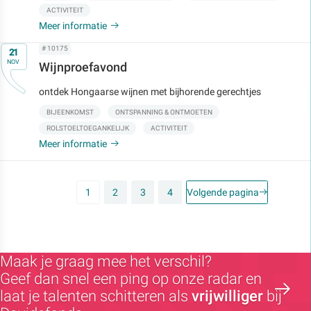
ACTIVITEIT
Meer informatie
Op
# 10175
21
NOV
Wijnproefavond
ontdek Hongaarse wijnen met bijhorende gerechtjes
BIJEENKOMST
ONTSPANNING & ONTMOETEN
ROLSTOELTOEGANKELIJK
ACTIVITEIT
Meer informatie
1
2
3
4
Volgende pagina
Maak je graag mee het verschil?
Geef dan snel een ping op onze radar en
laat je talenten schitteren als
vrijwilliger
bij