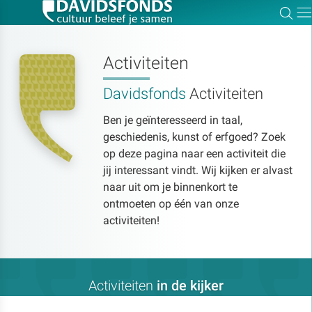
Zoe
Dir
Activiteiten
Davidsfonds
Activiteiten
Zoek:
Ben je geïnteresseerd in taal,
geschiedenis, kunst of erfgoed? Zoek
Zoeken
op deze pagina naar een activiteit die
jij interessant vindt. Wij kijken er alvast
naar uit om je binnenkort te
ontmoeten op één van onze
activiteiten!
Activiteiten
in de kijker