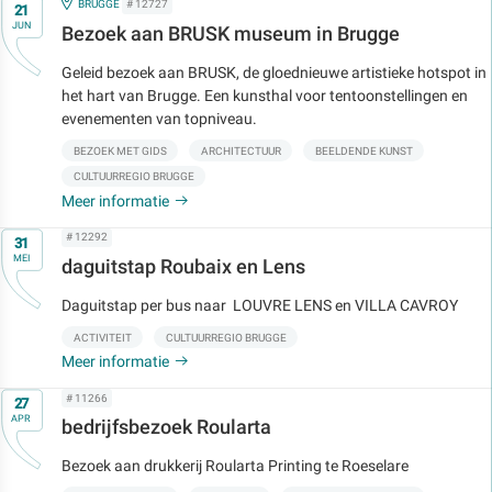
Op
IN
BRUGGE
# 12727
21
JUN
Bezoek aan BRUSK museum in Brugge
Geleid bezoek aan BRUSK, de gloednieuwe artistieke hotspot in
het hart van Brugge. Een kunsthal voor tentoonstellingen en
evenementen van topniveau.
BEZOEK MET GIDS
ARCHITECTUUR
BEELDENDE KUNST
CULTUURREGIO BRUGGE
Meer informatie
Op
# 12292
31
MEI
daguitstap Roubaix en Lens
Daguitstap per bus naar LOUVRE LENS en VILLA CAVROY
ACTIVITEIT
CULTUURREGIO BRUGGE
Meer informatie
Op
# 11266
27
APR
bedrijfsbezoek Roularta
Bezoek aan drukkerij Roularta Printing te Roeselare