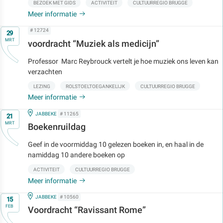
BEZOEK MET GIDS
ACTIVITEIT
CULTUURREGIO BRUGGE
Meer informatie
Op
# 12724
29
MRT
voordracht “Muziek als medicijn”
Professor Marc Reybrouck vertelt je hoe muziek ons leven kan
verzachten
LEZING
ROLSTOELTOEGANKELIJK
CULTUURREGIO BRUGGE
Meer informatie
Op
IN
JABBEKE
# 11265
21
MRT
Boekenruildag
Geef in de voormiddag 10 gelezen boeken in, en haal in de
namiddag 10 andere boeken op
ACTIVITEIT
CULTUURREGIO BRUGGE
Meer informatie
Op
IN
JABBEKE
# 10560
15
FEB
Voordracht “Ravissant Rome”