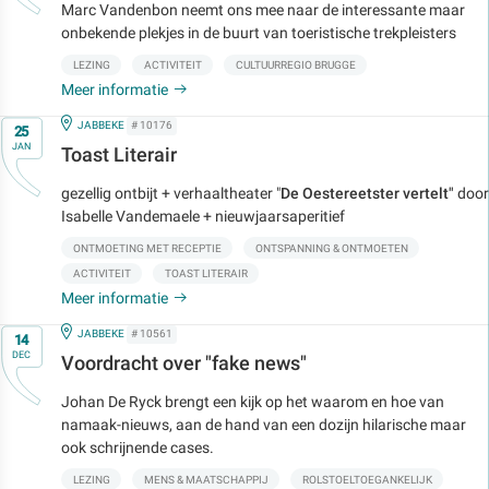
Marc Vandenbon neemt ons mee naar de interessante maar
onbekende plekjes in de buurt van toeristische trekpleisters
LEZING
ACTIVITEIT
CULTUURREGIO BRUGGE
Meer informatie
Op
IN
JABBEKE
# 10176
25
JAN
Toast Literair
gezellig ontbijt + verhaaltheater "
De Oestereetster vertelt"
door
Isabelle Vandemaele + nieuwjaarsaperitief
ONTMOETING MET RECEPTIE
ONTSPANNING & ONTMOETEN
ACTIVITEIT
TOAST LITERAIR
Meer informatie
Op
IN
JABBEKE
# 10561
14
DEC
Voordracht over "fake news"
Johan De Ryck brengt een kijk op het waarom en hoe van
namaak-nieuws, aan de hand van een dozijn hilarische maar
ook schrijnende cases.
LEZING
MENS & MAATSCHAPPIJ
ROLSTOELTOEGANKELIJK