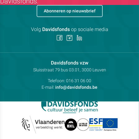
Davidsfonds.
Abonneren op nieuwsbrief
Volg
Davidsfonds
op sociale media
Volg
Volg
Volg
ons
ons
ons
op
op
op
Facebook
Instagram
LinkedIn
Contactpersoon:
Davidsfonds vzw
Adres:
Sluisstraat 79
bus 03.01, 3000
Leuven
Telefoon:
016 31 06 00
E-mail:
info@davidsfonds.be