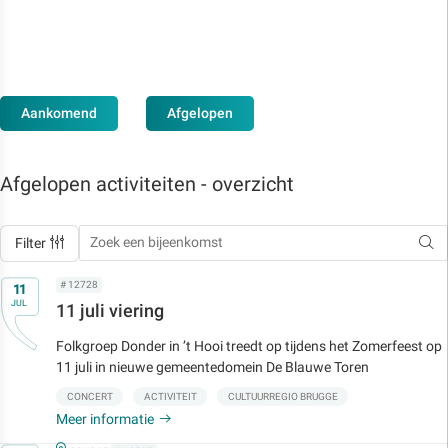
Aankomend
Afgelopen
Afgelopen activiteiten - overzicht
Filter
Op
# 12728
11
JUL
11 juli viering
Folkgroep Donder in ’t Hooi treedt op tijdens het Zomerfeest op
11 juli in nieuwe gemeentedomein De Blauwe Toren
CONCERT
ACTIVITEIT
CULTUURREGIO BRUGGE
Meer informatie