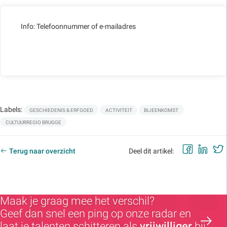
Info: Telefoonnummer of e-mailadres
Labels:
GESCHIEDENIS & ERFGOED
ACTIVITEIT
BIJEENKOMST
CULTUURREGIO BRUGGE
Faceb
Lin
Terug naar overzicht
Deel dit artikel:
Maak je graag mee het verschil?
Geef dan snel een ping op onze radar en
laat je talenten schitteren als
vrijwilliger
bij