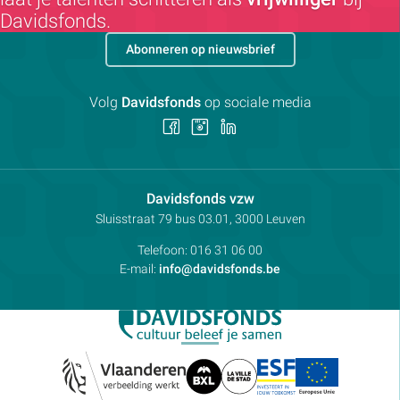
Davidsfonds.
Abonneren op nieuwsbrief
Volg
Davidsfonds
op sociale media
Volg
Volg
Volg
ons
ons
ons
op
op
op
Facebook
Instagram
LinkedIn
Contactpersoon:
Davidsfonds vzw
Adres:
Sluisstraat 79
bus 03.01, 3000
Leuven
Telefoon:
016 31 06 00
E-mail:
info@davidsfonds.be