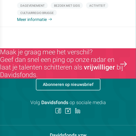
DAGEVENEMENT
BEZOEK MET GIDS
ACTIVITEIT
CULTUURREGIO BRUGGE
Meer informatie
Maak je graag mee het verschil?
Geef dan snel een ping op onze radar en
laat je talenten schitteren als
vrijwilliger
bij
Davidsfonds.
Abonneren op nieuwsbrief
Volg
Davidsfonds
op sociale media
Volg
Volg
Volg
ons
ons
ons
op
op
op
Facebook
Instagram
LinkedIn
Contactpersoon:
Davidsfonds vzw