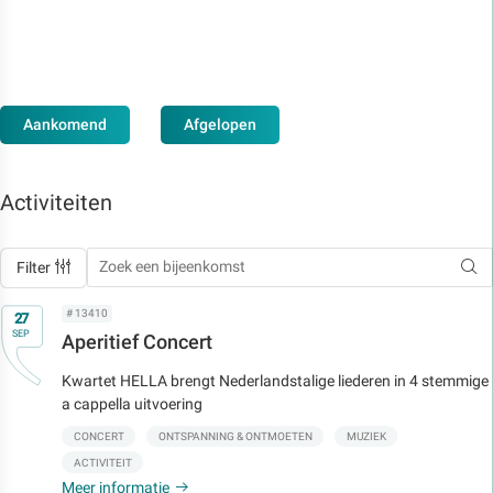
Aankomend
Afgelopen
Activiteiten
Filter
Op
# 13410
27
SEP
Aperitief Concert
Kwartet HELLA brengt Nederlandstalige liederen in 4 stemmige
a cappella uitvoering
CONCERT
ONTSPANNING & ONTMOETEN
MUZIEK
ACTIVITEIT
Meer informatie