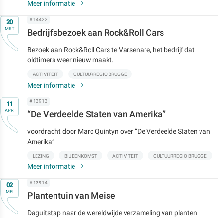
Meer informatie
Op
# 14422
20
MRT
Bedrijfsbezoek aan Rock&Roll Cars
Bezoek aan Rock&Roll Cars te Varsenare, het bedrijf dat
oldtimers weer nieuw maakt.
ACTIVITEIT
CULTUURREGIO BRUGGE
Meer informatie
Op
# 13913
11
APR
“De Verdeelde Staten van Amerika”
voordracht door Marc Quintyn over “De Verdeelde Staten van
Amerika”
LEZING
BIJEENKOMST
ACTIVITEIT
CULTUURREGIO BRUGGE
Meer informatie
Op
# 13914
02
MEI
Plantentuin van Meise
Daguitstap naar de wereldwijde verzameling van planten