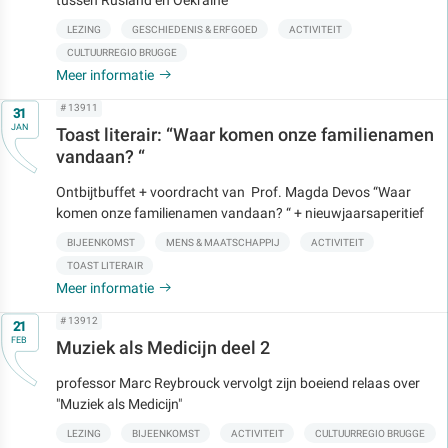
LEZING
GESCHIEDENIS & ERFGOED
ACTIVITEIT
CULTUURREGIO BRUGGE
Meer informatie
Op
# 13911
31
JAN
Toast literair: “Waar komen onze familienamen
vandaan? “
Ontbijtbuffet + voordracht van Prof. Magda Devos “Waar
komen onze familienamen vandaan? “ + nieuwjaarsaperitief
BIJEENKOMST
MENS & MAATSCHAPPIJ
ACTIVITEIT
TOAST LITERAIR
Meer informatie
Op
# 13912
21
FEB
Muziek als Medicijn deel 2
professor Marc Reybrouck vervolgt zijn boeiend relaas over
"Muziek als Medicijn"
LEZING
BIJEENKOMST
ACTIVITEIT
CULTUURREGIO BRUGGE