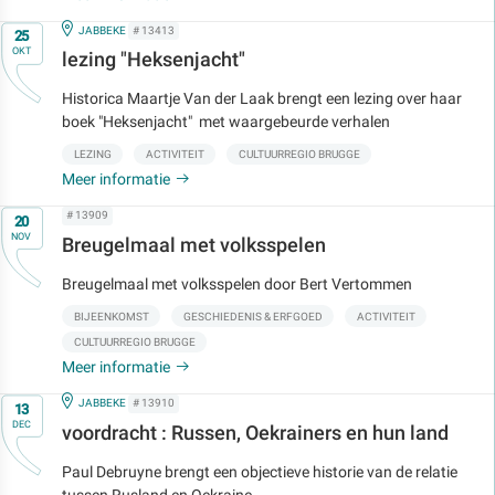
Op
IN
JABBEKE
# 13413
25
OKT
lezing "Heksenjacht"
Historica Maartje Van der Laak brengt een lezing over haar
boek "Heksenjacht" met waargebeurde verhalen
LEZING
ACTIVITEIT
CULTUURREGIO BRUGGE
Meer informatie
Op
# 13909
20
NOV
Breugelmaal met volksspelen
Breugelmaal met volksspelen door Bert Vertommen
BIJEENKOMST
GESCHIEDENIS & ERFGOED
ACTIVITEIT
CULTUURREGIO BRUGGE
Meer informatie
Op
IN
JABBEKE
# 13910
13
DEC
voordracht : Russen, Oekrainers en hun land
Paul Debruyne brengt een objectieve historie van de relatie
tussen Rusland en Oekraine