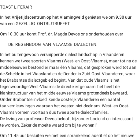
TOAST LITERAIR
In het
Vrijetijdscentrum op het Vlamingveld
genieten we om
9.30 uur
van een GEZELLIG ONTBIJTBUFFET.
Om 10.30 uur komt Prof. dr. Magda Devos ons onderhouden over
DE REGENBOOG VAN VLAAMSE DIALECTEN.
In het buitengewoon versnipperde dialectlandschap in Vlaanderen
kennen we twee soorten Vlaams (West- en Oost-Vlaams), maar tot na de
middeleeuwen bestond er maar één Vlaams, dat gesproken werd tot aan
de Schelde in het Waasland en de Dender in Zuid-Oost-Vlaanderen, waar
het Brabantse dialectgebied begint. Van dat oude Vlaams is het
tegenwoordige West-Vlaams de directe erfgenaam: het heeft de
klankstructuur van het middeleeuwse Vlaams grotendeels bewaard.
Onder Brabantse invloed kende oostelijk Vlaanderen een aantal
taalvernieuwingen waaraan het westen niet deelnam. West- en Oost-
Vlaams vormen voortaan dus twee aparte dialectfamilies.
De lezing van professor Devos belooft bijzonder boeiend en interessant
te worden. Zeker de moeite waard om bij te wonen!"
Om 11.45 uur besluiten we met een sprankelend aperitief op het nieuwe