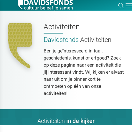
Zoe
Dir
Activiteiten
Davidsfonds
Activiteiten
Zoek:
Ben je geïnteresseerd in taal,
geschiedenis, kunst of erfgoed? Zoek
Zoeken
op deze pagina naar een activiteit die
jij interessant vindt. Wij kijken er alvast
naar uit om je binnenkort te
ontmoeten op één van onze
activiteiten!
Activiteiten
in de kijker