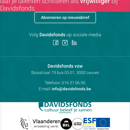
laat je talenten schitteren als
vrijwilliger
bij
Davidsfonds.
Abonneren op nieuwsbrief
Volg
Davidsfonds
op sociale media
Volg
Volg
Volg
ons
ons
ons
op
op
op
Facebook
Instagram
LinkedIn
Contactpersoon:
Davidsfonds vzw
Adres:
Sluisstraat 79
bus 03.01, 3000
Leuven
Telefoon:
016 31 06 00
E-mail:
info@davidsfonds.be