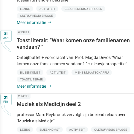
LEZING
ACTIVITEIT
GESCHIEDENIS & ERFGOED
CULTUURREGIO BRUGGE
Meer informatie
Op
# 13911
31
JAN
Toast literair: “Waar komen onze familienamen
vandaan? “
Ontbijtbuffet + voordracht van Prof. Magda Devos “Waar
komen onze familienamen vandaan? “ + nieuwjaarsaperitief
BIJEENKOMST
ACTIVITEIT
MENS & MAATSCHAPPIJ
TOAST LITERAIR
Meer informatie
Op
# 13912
21
FEB
Muziek als Medicijn deel 2
professor Marc Reybrouck vervolgt zijn boeiend relaas over
"Muziek als Medicijn"
LEZING
BIJEENKOMST
ACTIVITEIT
CULTUURREGIO BRUGGE