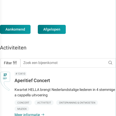
Aankomend
Afgelopen
Activiteiten
Filter
Op
# 13410
27
SEP
Aperitief Concert
Kwartet HELLA brengt Nederlandstalige liederen in 4 stemmige
a cappella uitvoering
CONCERT
ACTIVITEIT
ONTSPANNING & ONTMOETEN
MUZIEK
Meer informatie