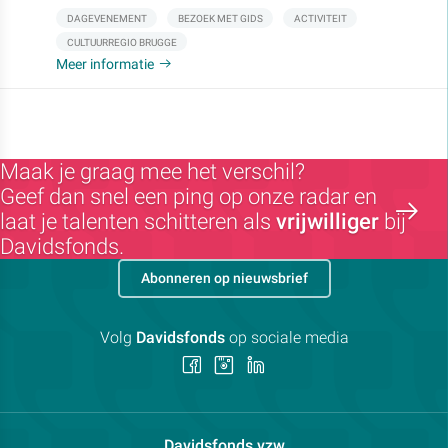
DAGEVENEMENT
BEZOEK MET GIDS
ACTIVITEIT
CULTUURREGIO BRUGGE
Meer informatie
Maak je graag mee het verschil?
Geef dan snel een ping op onze radar en
laat je talenten schitteren als
vrijwilliger
bij
Davidsfonds.
Abonneren op nieuwsbrief
Volg
Davidsfonds
op sociale media
Volg
Volg
Volg
ons
ons
ons
op
op
op
Facebook
Instagram
LinkedIn
Contactpersoon:
Davidsfonds vzw