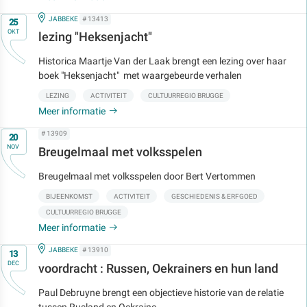
Op
IN
JABBEKE
# 13413
25
OKT
lezing "Heksenjacht"
Historica Maartje Van der Laak brengt een lezing over haar
boek "Heksenjacht" met waargebeurde verhalen
LEZING
ACTIVITEIT
CULTUURREGIO BRUGGE
Meer informatie
Op
# 13909
20
NOV
Breugelmaal met volksspelen
Breugelmaal met volksspelen door Bert Vertommen
BIJEENKOMST
ACTIVITEIT
GESCHIEDENIS & ERFGOED
CULTUURREGIO BRUGGE
Meer informatie
Op
IN
JABBEKE
# 13910
13
DEC
voordracht : Russen, Oekrainers en hun land
Paul Debruyne brengt een objectieve historie van de relatie
tussen Rusland en Oekraine