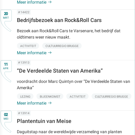
Meer informatie
Op
# 14422
20
MRT
Bedrijfsbezoek aan Rock&Roll Cars
Bezoek aan Rock&Roll Cars te Varsenare, het bedrijf dat
oldtimers weer nieuw maakt.
ACTIVITEIT
CULTUURREGIO BRUGGE
Meer informatie
Op
# 13913
11
APR
“De Verdeelde Staten van Amerika”
voordracht door Marc Quintyn over “De Verdeelde Staten van
Amerika”
LEZING
BIJEENKOMST
ACTIVITEIT
CULTUURREGIO BRUGGE
Meer informatie
Op
# 13914
02
MEI
Plantentuin van Meise
Daguitstap naar de wereldwijde verzameling van planten