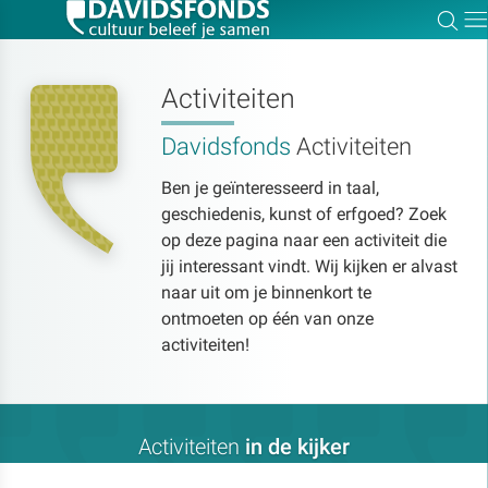
Zoe
Dir
Activiteiten
Davidsfonds
Activiteiten
Zoek:
Ben je geïnteresseerd in taal,
geschiedenis, kunst of erfgoed? Zoek
Zoeken
op deze pagina naar een activiteit die
jij interessant vindt. Wij kijken er alvast
naar uit om je binnenkort te
ontmoeten op één van onze
activiteiten!
Activiteiten
in de kijker