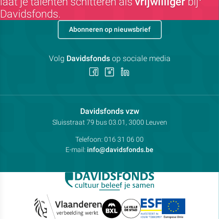
laat je talenten schitteren als
vrijwilliger
bij
Davidsfonds.
Abonneren op nieuwsbrief
Volg
Davidsfonds
op sociale media
Volg
Volg
Volg
ons
ons
ons
op
op
op
Facebook
Instagram
LinkedIn
Contactpersoon:
Davidsfonds vzw
Adres:
Sluisstraat 79
bus 03.01, 3000
Leuven
Telefoon:
016 31 06 00
E-mail:
info@davidsfonds.be