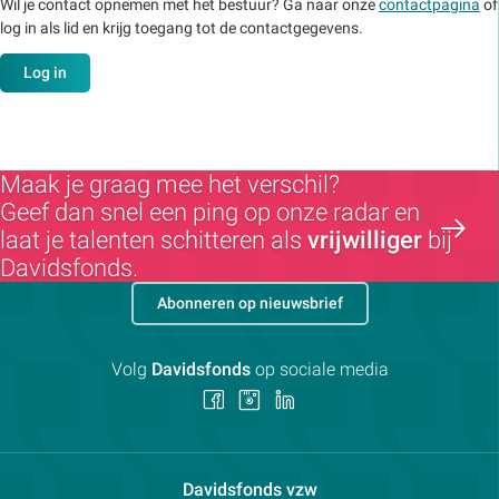
Wil je contact opnemen met het bestuur? Ga naar onze
contactpagina
of
log in als lid en krijg toegang tot de contactgegevens.
Log in
Maak je graag mee het verschil?
Geef dan snel een ping op onze radar en
laat je talenten schitteren als
vrijwilliger
bij
Davidsfonds.
Abonneren op nieuwsbrief
Volg
Davidsfonds
op sociale media
Volg
Volg
Volg
ons
ons
ons
op
op
op
Facebook
Instagram
LinkedIn
Contactpersoon:
Davidsfonds vzw