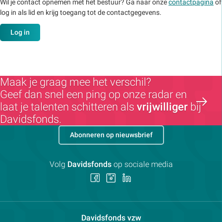
Wil je contact opnemen met het bestuur? Ga naar onze
contactpagina
of
log in als lid en krijg toegang tot de contactgegevens.
Log in
Maak je graag mee het verschil?
Geef dan snel een ping op onze radar en
laat je talenten schitteren als
vrijwilliger
bij
Davidsfonds.
Abonneren op nieuwsbrief
Volg
Davidsfonds
op sociale media
Volg
Volg
Volg
ons
ons
ons
op
op
op
Facebook
Instagram
LinkedIn
Contactpersoon:
Davidsfonds vzw